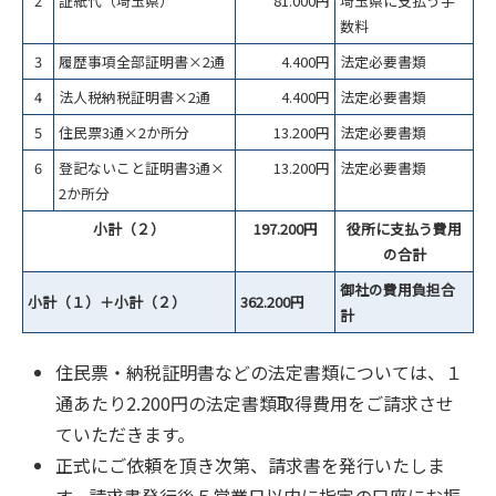
2
証紙代（埼玉県）
81.000円
埼玉県に支払う手
数料
3
履歴事項全部証明書×2通
4.400円
法定必要書類
4
法人税納税証明書×2通
4.400円
法定必要書類
5
住民票3通×2か所分
13.200円
法定必要書類
6
登記ないこと証明書3通×
13.200円
法定必要書類
2か所分
小計（２）
197.200円
役所に支払う費用
の合計
御社の費用負担合
小計（１）＋小計（２）
362.200円
計
住民票・納税証明書などの法定書類については、１
通あたり2.200円の法定書類取得費用をご請求させ
ていただきます。
正式にご依頼を頂き次第、請求書を発行いたしま
す。請求書発行後５営業日以内に指定の口座にお振