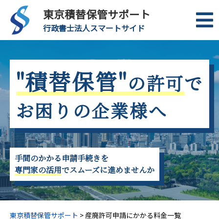
東京積替保管サポート
行政書士法人スマートサイド
"積替保管"
の許可
で
お困りの企業様へ
手間のかかる申請手続きを
専門家の活用
でスムーズに進めませんか
東京積替保管サポート
>
産廃許可申請にかかる料金一覧