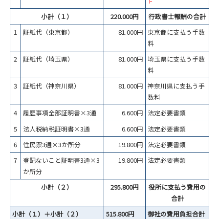
Ｆ
小計（１）
220.000円
行政書士報酬の合計
1
証紙代（東京都）
81.000円
東京都に支払う手数
料
2
証紙代（埼玉県）
81.000円
埼玉県に支払う手数
料
3
証紙代（神奈川県）
81.000円
神奈川県に支払う手
数料
4
履歴事項全部証明書×3通
6.600円
法定必要書類
5
法人税納税証明書×3通
6.600円
法定必要書類
6
住民票3通×3か所分
19.800円
法定必要書類
7
登記ないこと証明書3通×3
19.800円
法定必要書類
か所分
小計（２）
295.800円
役所に支払う費用の
合計
小計（１）＋小計（２）
515.800円
御社の費用負担合計