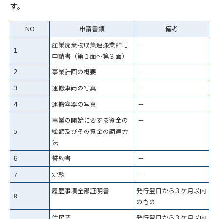
す。
NO
申請書類
備考
産業廃棄物収集運搬業許可
－
１
申請書（第１面～第３面）
２
事業計画の概要
－
３
運搬車両の写真
－
４
運搬容器の写真
－
事業の開始に要する資金の
－
５
総額及びその資金の調達方
法
６
誓約書
－
７
定款
－
履歴事項全部証明書
発行翌日から３ケ月以内
８
のもの
住民票
発行翌日から３ケ月以内