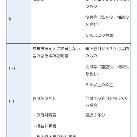
のもの
役員等（監査役、相談役
９
を含む）
５％以上の株主
成年被後見人に該当しない
発行翌日から３ケ月以内
旨の登記事項証明書
のもの
役員等（監査役、相談役
１０
を含む）
５％以上の株主
許可証の写し
他県での許可を持ってい
１１
る場合
・貸借対照表
直近３年分
・損益計算書
・株主資本等変動計算書