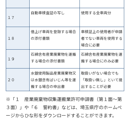
自動車検査証の写し
使用する全車両分
１７
借上げ車両を登録する場合
車検証上の使用者が申請
１８
の添付書類
者でない車両を使用する
場合に必要
石綿含有産業廃棄物を運搬
石綿含有産業廃棄物を運
１９
する場合の添付書類
搬する場合にのみ必要
水銀使用製品産業廃棄物又
取扱いがない場合でも
２０
は水銀含有ばいじん等を運
「取扱い無し」といて提
搬する場合の申出書
出することが必要
※「１ 産業廃棄物収集運搬業許可申請書（第１面～第
３面）」や「６ 誓約書」などは、埼玉県庁のホームぺ
ージからひな形をダウンロードすることができます。