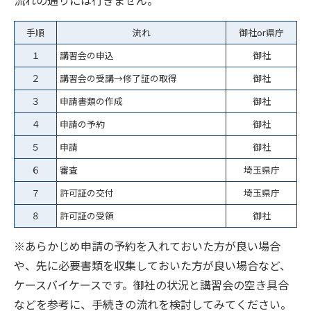
手順
流れ
御社or県庁
１
講習会の申込
御社
２
講習会の受講→修了証の取得
御社
３
申請書類の作成
御社
４
申請の予約
御社
５
申請
御社
６
審査
埼玉県庁
７
許可証の交付
埼玉県庁
８
許可証の受領
御社
※あらかじめ申請の予約を入れておいた方が良い場合
や、先に必要書類を収集しておいた方が良い場合など、
ケースバイケースです。御社の状況と講習会の空き具合
などを参考に、手続きの流れを検討してみてください。