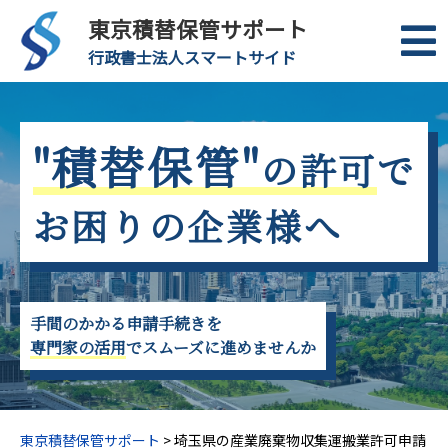
東京積替保管サポート
行政書士法人スマートサイド
"積替保管"
の許可
で
お困りの企業様へ
手間のかかる申請手続きを
専門家の活用
でスムーズに進めませんか
東京積替保管サポート
>
埼玉県の産業廃棄物収集運搬業許可申請