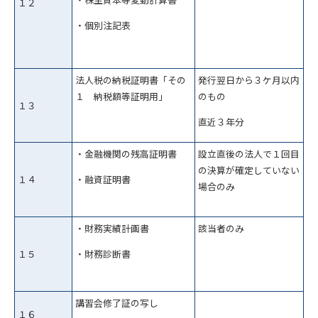
１２
・個別注記表
法人税の納税証明書「その
発行翌日から３ケ月以内
１ 納税額等証明用」
のもの
１３
直近３年分
・金融機関の残高証明書
設立直後の法人で１回目
の決算が確定していない
・融資証明書
１４
場合のみ
・財務実績計画書
該当者のみ
・財務診断書
１５
講習会修了証の写し
１６