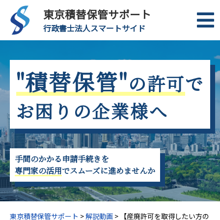
東京積替保管サポート
行政書士法人スマートサイド
"積替保管"
の許可
で
お困りの企業様へ
手間のかかる申請手続きを
専門家の活用
でスムーズに進めませんか
東京積替保管サポート
>
解説動画
>
【産廃許可を取得したい方の